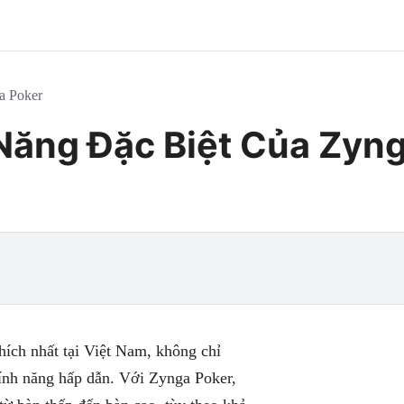
a Poker
Năng Đặc Biệt Của Zyng
hích nhất tại Việt Nam, không chỉ
tính năng hấp dẫn. Với Zynga Poker,