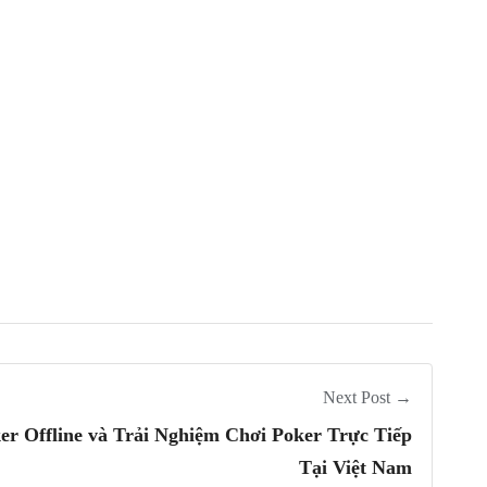
Next Post →
r Offline và Trải Nghiệm Chơi Poker Trực Tiếp
Tại Việt Nam