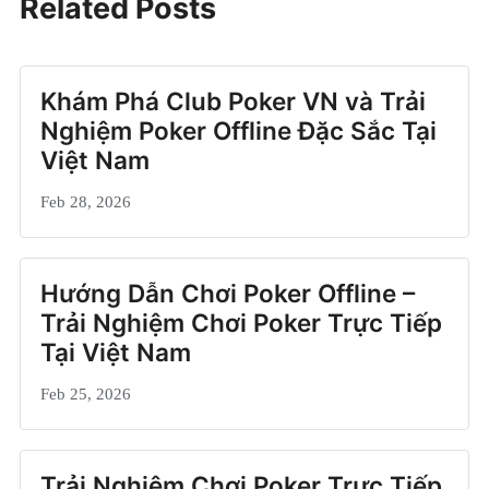
Related Posts
Khám Phá Club Poker VN và Trải
Nghiệm Poker Offline Đặc Sắc Tại
Việt Nam
Feb 28, 2026
Hướng Dẫn Chơi Poker Offline –
Trải Nghiệm Chơi Poker Trực Tiếp
Tại Việt Nam
Feb 25, 2026
Trải Nghiệm Chơi Poker Trực Tiếp