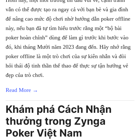
Hôm nay, một môi trường thi đấu vui vẻ, cạnh tranh
vẫn có thể được tạo ra ngay cả với bạn bè và gia đình
để nâng cao mức độ chơi nhờ hướng dẫn poker offline
này, nếu bạn đã tự tìm hiểu trước rằng một “bộ bài
poker hoàn chỉnh” dùng để làm gì trước khi bước vào
đó, khi tháng Mười năm 2023 đang đến. Hãy nhớ rằng
poker offline là một trò chơi của sự kiên nhẫn và đòi
hỏi thái độ tinh thần thể thao để thực sự tận hưởng vẻ
đẹp của trò chơi.
Read More →
Khám phá Cách Nhận
thưởng trong Zynga
Poker Việt Nam