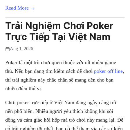
Read More →
Trải Nghiệm Chơi Poker
Trực Tiếp Tại Việt Nam
Aug 1, 2026
Poker là một trò chơi quen thuộc với rất nhiều game
thủ. Nếu bạn đang tìm kiếm cách để chơi
poker off line
,
thì trải nghiệm này chắc chắn sẽ mang đến cho bạn
nhiều điều thú vị.
Chơi poker trực tiếp ở Việt Nam đang ngày càng trở
nên phổ biến. Nhiều người yêu thích không khí sôi
động và cảm giác hồi hộp mà trò chơi này mang lại. Để
có trải nghiệm tốt nhất, bạn có thể tham gia các sự kiện