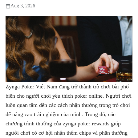
Aug 3, 2026
Zynga Poker Việt Nam đang trở thành trò chơi bài phổ
biến cho người chơi yêu thích poker online. Người chơi
luôn quan tâm đến các cách nhận thưởng trong trò chơi
để nâng cao trải nghiệm của mình. Trong đó, các
chương trình thưởng của zynga poker rewards giúp
người chơi có cơ hội nhận thêm chips và phần thưởng