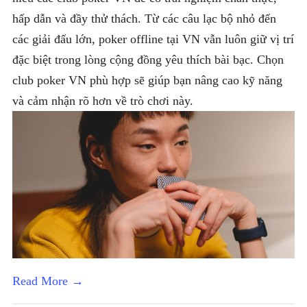
hấp dẫn và đầy thử thách. Từ các câu lạc bộ nhỏ đến
các giải đấu lớn, poker offline tại VN vẫn luôn giữ vị trí
đặc biệt trong lòng cộng đồng yêu thích bài bạc. Chọn
club poker VN phù hợp sẽ giúp bạn nâng cao kỹ năng
và cảm nhận rõ hơn về trò chơi này.
Read More →