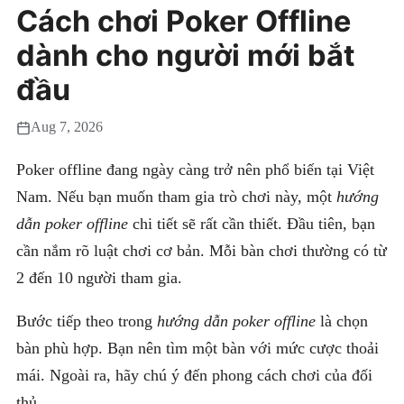
Cách chơi Poker Offline
dành cho người mới bắt
đầu
Aug 7, 2026
Poker offline đang ngày càng trở nên phổ biến tại Việt
Nam. Nếu bạn muốn tham gia trò chơi này, một
hướng
dẫn poker offline
chi tiết sẽ rất cần thiết. Đầu tiên, bạn
cần nắm rõ luật chơi cơ bản. Mỗi bàn chơi thường có từ
2 đến 10 người tham gia.
Bước tiếp theo trong
hướng dẫn poker offline
là chọn
bàn phù hợp. Bạn nên tìm một bàn với mức cược thoải
mái. Ngoài ra, hãy chú ý đến phong cách chơi của đối
thủ.