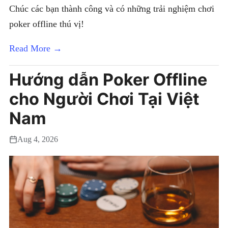
Chúc các bạn thành công và có những trải nghiệm chơi
poker offline thú vị!
Read More →
Hướng dẫn Poker Offline
cho Người Chơi Tại Việt
Nam
Aug 4, 2026