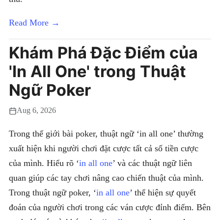
Read More →
Khám Phá Đặc Điểm của
'In All One' trong Thuật
Ngữ Poker
Aug 6, 2026
Trong thế giới bài poker, thuật ngữ ‘in all one’ thường
xuất hiện khi người chơi đặt cược tất cả số tiền cược
của mình. Hiểu rõ ‘
in all one
’ và các thuật ngữ liên
quan giúp các tay chơi nâng cao chiến thuật của mình.
Trong thuật ngữ poker, ‘
in all one
’ thể hiện sự quyết
đoán của người chơi trong các ván cược đỉnh điểm. Bên