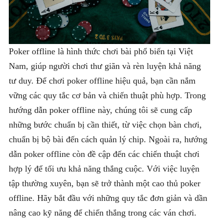
Poker offline là hình thức chơi bài phổ biến tại Việt
Nam, giúp người chơi thư giãn và rèn luyện khả năng
tư duy. Để chơi poker offline hiệu quả, bạn cần nắm
vững các quy tắc cơ bản và chiến thuật phù hợp. Trong
hướng dẫn poker offline này, chúng tôi sẽ cung cấp
những bước chuẩn bị cần thiết, từ việc chọn bàn chơi,
chuẩn bị bộ bài đến cách quản lý chip. Ngoài ra, hướng
dẫn poker offline còn đề cập đến các chiến thuật chơi
hợp lý để tối ưu khả năng thắng cuộc. Với việc luyện
tập thường xuyên, bạn sẽ trở thành một cao thủ poker
offline. Hãy bắt đầu với những quy tắc đơn giản và dần
nâng cao kỹ năng để chiến thắng trong các ván chơi.