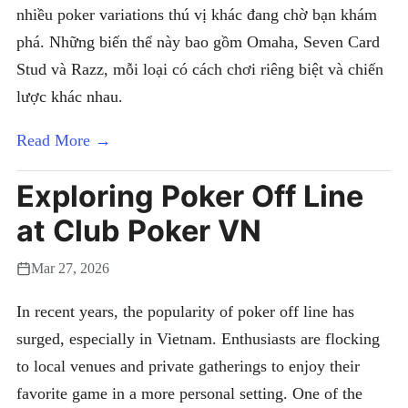
nhiều poker variations thú vị khác đang chờ bạn khám
phá. Những biến thể này bao gồm Omaha, Seven Card
Stud và Razz, mỗi loại có cách chơi riêng biệt và chiến
lược khác nhau.
Read More →
Exploring Poker Off Line
at Club Poker VN
Mar 27, 2026
In recent years, the popularity of poker off line has
surged, especially in Vietnam. Enthusiasts are flocking
to local venues and private gatherings to enjoy their
favorite game in a more personal setting. One of the