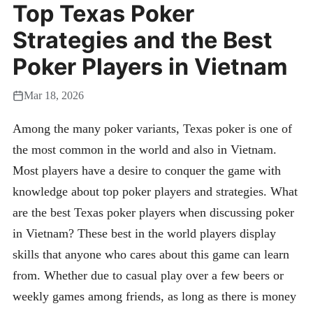
Top Texas Poker
Strategies and the Best
Poker Players in Vietnam
Mar 18, 2026
Among the many poker variants, Texas poker is one of
the most common in the world and also in Vietnam.
Most players have a desire to conquer the game with
knowledge about top poker players and strategies. What
are the best Texas poker players when discussing poker
in Vietnam? These best in the world players display
skills that anyone who cares about this game can learn
from. Whether due to casual play over a few beers or
weekly games among friends, as long as there is money