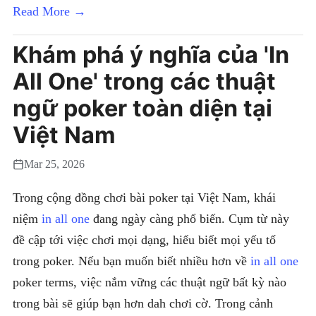
Read More →
Khám phá ý nghĩa của 'In
All One' trong các thuật
ngữ poker toàn diện tại
Việt Nam
Mar 25, 2026
Trong cộng đồng chơi bài poker tại Việt Nam, khái
niệm
in all one
đang ngày càng phổ biến. Cụm từ này
đề cập tới việc chơi mọi dạng, hiểu biết mọi yếu tố
trong poker. Nếu bạn muốn biết nhiều hơn về
in all one
poker terms, việc nắm vững các thuật ngữ bất kỳ nào
trong bài sẽ giúp bạn hơn dah chơi cờ. Trong cảnh