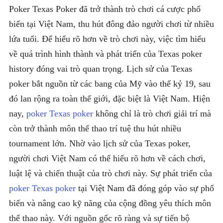
Poker Texas Poker đã trở thành trò chơi cá cược phổ
biến tại Việt Nam, thu hút đông đảo người chơi từ nhiều
lứa tuổi. Để hiểu rõ hơn về trò chơi này, việc tìm hiểu
về quá trình hình thành và phát triển của Texas poker
history đóng vai trò quan trọng. Lịch sử của Texas
poker bắt nguồn từ các bang của Mỹ vào thế kỷ 19, sau
đó lan rộng ra toàn thế giới, đặc biệt là Việt Nam. Hiện
nay,
poker Texas poker
không chỉ là trò chơi giải trí mà
còn trở thành môn thể thao trí tuệ thu hút nhiều
tournament lớn. Nhờ vào lịch sử của Texas poker,
người chơi Việt Nam có thể hiểu rõ hơn về cách chơi,
luật lệ và chiến thuật của trò chơi này. Sự phát triển của
poker Texas poker
tại Việt Nam đã đóng góp vào sự phổ
biến và nâng cao kỹ năng của cộng đồng yêu thích môn
thể thao này. Với nguồn gốc rõ ràng và sự tiến bộ