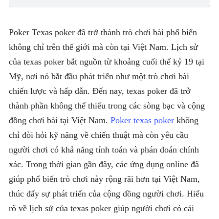
Poker Texas poker đã trở thành trò chơi bài phổ biến
không chỉ trên thế giới mà còn tại Việt Nam. Lịch sử
của texas poker bắt nguồn từ khoảng cuối thế kỷ 19 tại
Mỹ, nơi nó bắt đầu phát triển như một trò chơi bài
chiến lược và hấp dẫn. Đến nay, texas poker đã trở
thành phần không thể thiếu trong các sòng bạc và cộng
đồng chơi bài tại Việt Nam.
Poker texas poker
không
chỉ đòi hỏi kỹ năng về chiến thuật mà còn yêu cầu
người chơi có khả năng tính toán và phán đoán chính
xác. Trong thời gian gần đây, các ứng dụng online đã
giúp phổ biến trò chơi này rộng rãi hơn tại Việt Nam,
thúc đẩy sự phát triển của cộng đồng người chơi. Hiểu
rõ về lịch sử của texas poker giúp người chơi có cái