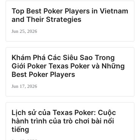
Top Best Poker Players in Vietnam
and Their Strategies
Jun 25, 2026
Khám Phá Các Siêu Sao Trong
Giới Poker Texas Poker và Những
Best Poker Players
Jun 17, 2026
Lịch sử của Texas Poker: Cuộc
hành trình của trò chơi bài nổi
tiếng