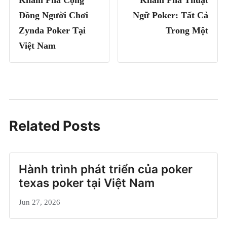
Đồng Người Chơi
Ngữ Poker: Tất Cả
Zynda Poker Tại
Trong Một
Việt Nam
Related Posts
Hành trình phát triển của poker
texas poker tại Việt Nam
Jun 27, 2026