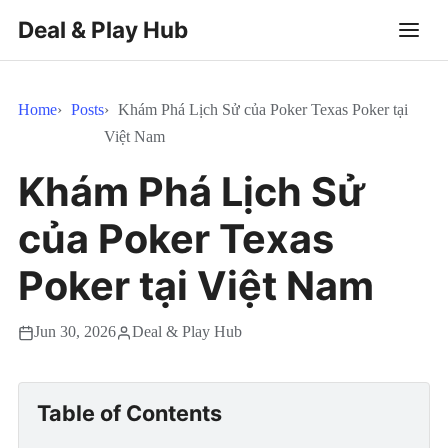
Deal & Play Hub
Home
Posts
Khám Phá Lịch Sử của Poker Texas Poker tại
Việt Nam
Khám Phá Lịch Sử
của Poker Texas
Poker tại Việt Nam
Jun 30, 2026
Deal & Play Hub
Table of Contents