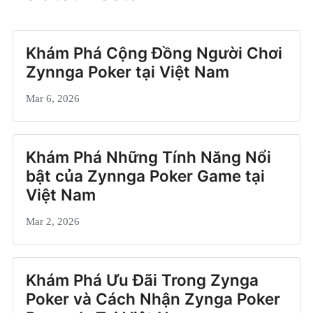
Khám Phá Cộng Đồng Người Chơi
Zynnga Poker tại Việt Nam
Mar 6, 2026
Khám Phá Những Tính Năng Nổi
bật của Zynnga Poker Game tại
Việt Nam
Mar 2, 2026
Khám Phá Ưu Đãi Trong Zynga
Poker và Cách Nhận Zynga Poker