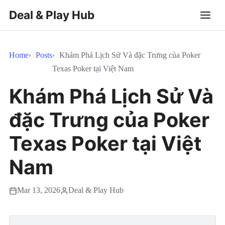
Deal & Play Hub
Home
Posts
Khám Phá Lịch Sử Và đặc Trưng của Poker
Texas Poker tại Việt Nam
Khám Phá Lịch Sử Và
đặc Trưng của Poker
Texas Poker tại Việt
Nam
Mar 13, 2026
Deal & Play Hub