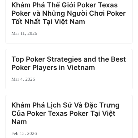
Khám Phá Thế Giới Poker Texas
Poker và Những Người Chơi Poker
Tốt Nhất Tại Việt Nam
Mar 11, 2026
Top Poker Strategies and the Best
Poker Players in Vietnam
Mar 4, 2026
Khám Phá Lịch Sử Và Đặc Trưng
Của Poker Texas Poker Tại Việt
Nam
Feb 13, 2026