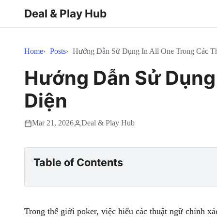
Deal & Play Hub
Home
Posts
Hướng Dẫn Sử Dụng In All One Trong Các T
Hướng Dẫn Sử Dụng 
Diện
Mar 21, 2026
Deal & Play Hub
Table of Contents
Trong thế giới poker, việc hiểu các thuật ngữ chính xá