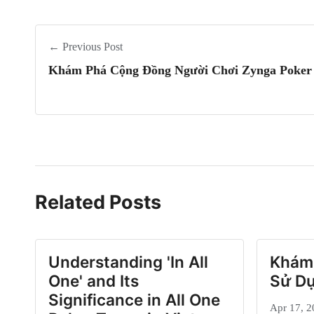
← Previous Post
Khám Phá Cộng Đồng Người Chơi Zynga Poker 
Related Posts
Understanding 'In All
Khám 
One' and Its
Sử Dụ
Significance in All One
Apr 17, 2