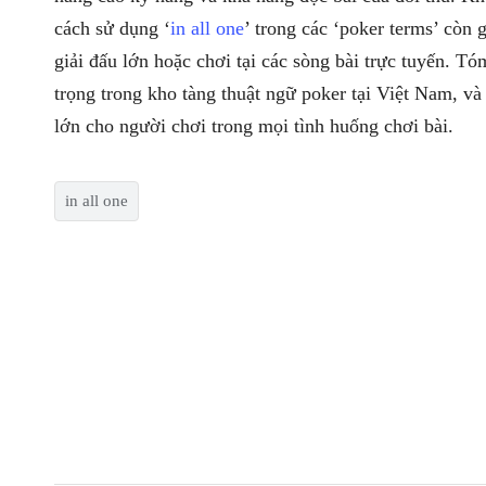
cách sử dụng ‘
in all one
’ trong các ‘poker terms’ còn 
giải đấu lớn hoặc chơi tại các sòng bài trực tuyến. Tóm
trọng trong kho tàng thuật ngữ poker tại Việt Nam, và 
lớn cho người chơi trong mọi tình huống chơi bài.
in all one