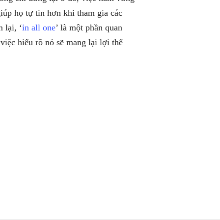
giúp họ tự tin hơn khi tham gia các
 lại, ‘
in all one
’ là một phần quan
việc hiểu rõ nó sẽ mang lại lợi thế