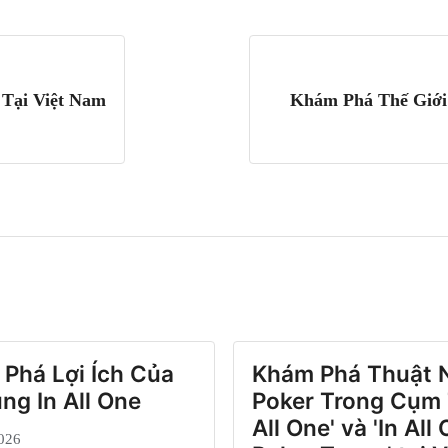
Tại Việt Nam
Khám Phá Thế Giới
Phá Lợi Ích Của
Khám Phá Thuật 
ng In All One
Poker Trong Cụm 
All One' và 'In All
026