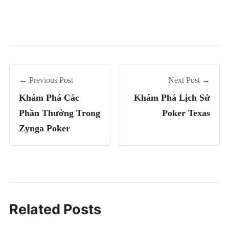
← Previous Post
Next Post →
Khám Phá Các
Khám Phá Lịch Sử
Phần Thưởng Trong
Poker Texas
Zynga Poker
Related Posts