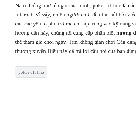
Nam. Đúng như tên gọi của mình, poker offline là các
Internet. Vì vậy, nhiều người chơi đều thu hút bởi vi
của các yếu tố phụ trợ mà chỉ tập trung vào kỹ năng và
hướng dẫn này, chúng tôi cung cấp phần biết
hướng d
thể tham gia chơi ngay. Tìm không gian chơi Cần dụn
thường xuyên Điều này đã trả lời câu hỏi của bạn đú
poker off line