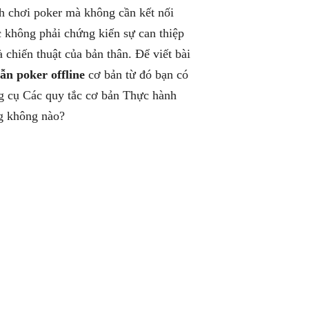
h chơi poker mà không cần kết nối
ệc không phải chứng kiến sự can thiệp
 chiến thuật của bản thân. Để viết bài
ẫn poker offline
cơ bản từ đó bạn có
g cụ Các quy tắc cơ bản Thực hành
ng không nào?