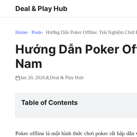
Deal & Play Hub
Home
Posts
Hướng Dẫn Poker Offline: Trải Nghiệm Chơi 
Hướng Dẫn Poker Offl
Nam
Jan 20, 2026
Deal & Play Hub
Table of Contents
Poker offline là một hình thức chơi poker rất hấp dẫn 