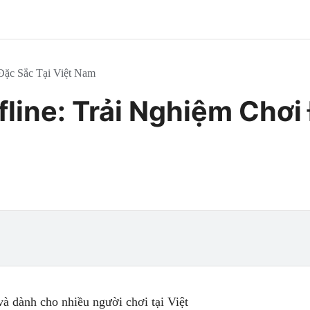
Đặc Sắc Tại Việt Nam
ine: Trải Nghiệm Chơi 
và dành cho nhiều người chơi tại Việt