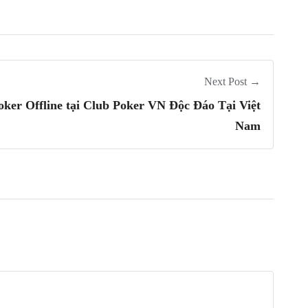
Next Post →
ker Offline tại Club Poker VN Độc Đáo Tại Việt
Nam