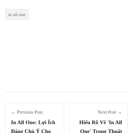
in all one
← Previous Post
Next Post →
In All One: Lợi Ích
Hiểu Rõ Về 'In All
Đáng Chú Ý Cho
One' Trong Thuật