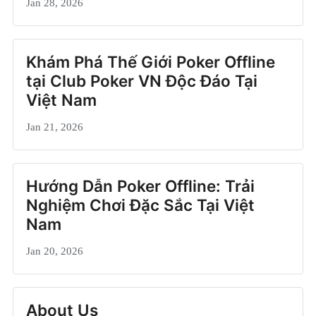
Jan 28, 2026
Khám Phá Thế Giới Poker Offline
tại Club Poker VN Độc Đáo Tại
Việt Nam
Jan 21, 2026
Hướng Dẫn Poker Offline: Trải
Nghiệm Chơi Đặc Sắc Tại Việt
Nam
Jan 20, 2026
About Us