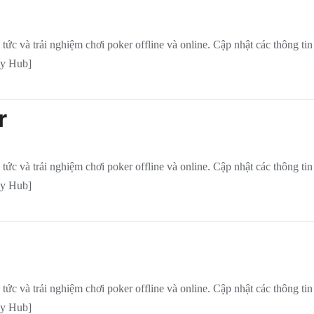
in tức và trải nghiệm chơi poker offline và online. Cập nhật các thông
ay Hub]
r
in tức và trải nghiệm chơi poker offline và online. Cập nhật các thông
ay Hub]
in tức và trải nghiệm chơi poker offline và online. Cập nhật các thông
ay Hub]