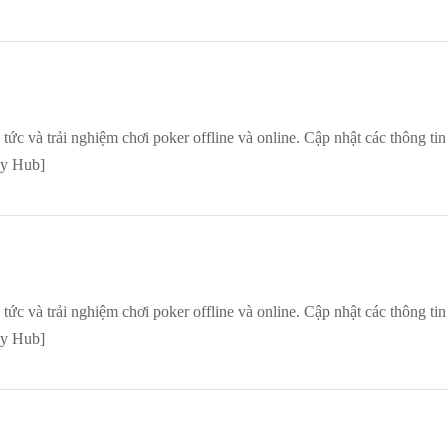
in tức và trải nghiệm chơi poker offline và online. Cập nhật các thông
ay Hub]
in tức và trải nghiệm chơi poker offline và online. Cập nhật các thông
ay Hub]