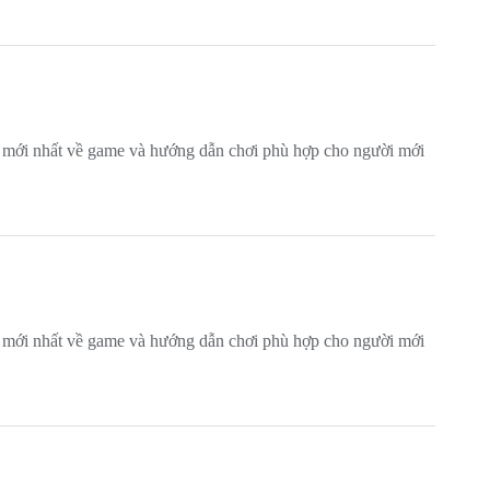
 tin mới nhất về game và hướng dẫn chơi phù hợp cho người mới
 tin mới nhất về game và hướng dẫn chơi phù hợp cho người mới