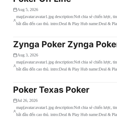
Aug 5, 2026
map[avatar:avatar1.jpg description:Nơi chia sẻ chiến lược, t
bắt đầu đến cao thủ. intro:Deal & Play Hub name:Deal & Pl
Zynga Poker Zynga Poke
Aug 3, 2026
map[avatar:avatar1.jpg description:Nơi chia sẻ chiến lược, t
bắt đầu đến cao thủ. intro:Deal & Play Hub name:Deal & Pl
Poker Texas Poker
Jul 26, 2026
map[avatar:avatar1.jpg description:Nơi chia sẻ chiến lược, t
bắt đầu đến cao thủ. intro:Deal & Play Hub name:Deal & Pl