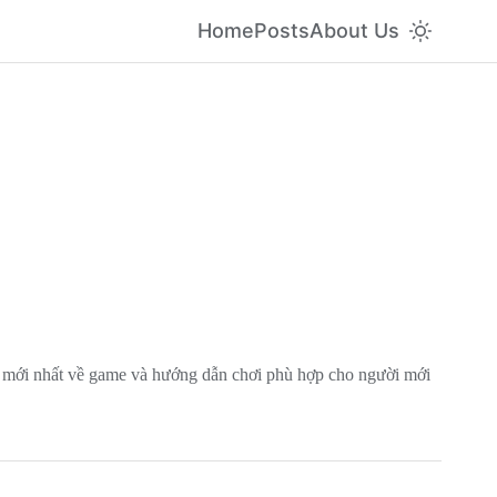
Home
Posts
About Us
 tin mới nhất về game và hướng dẫn chơi phù hợp cho người mới