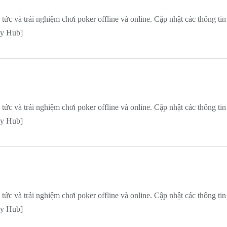
in tức và trải nghiệm chơi poker offline và online. Cập nhật các thông
ay Hub]
in tức và trải nghiệm chơi poker offline và online. Cập nhật các thông
ay Hub]
in tức và trải nghiệm chơi poker offline và online. Cập nhật các thông
ay Hub]